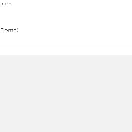
ation
 (Demo)
dre rapidement aux questions généralement posées sur votre
es expéditions ? », « Quels sont vos horaires ? » ou « Comm
es pour aider les internautes à naviguer sur votre site et pe