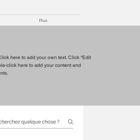
Plus
lick here to add your own text. Click “Edit
ble-click here to add your content and
nts.