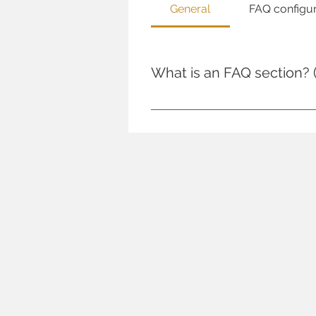
General
FAQ configur
What is an FAQ section?
La section FAQ permet de répon
Vers quels pays proposez-vous l
services ? ». Les FAQ sont idéal
référencement de votre site.