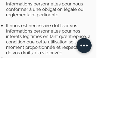
Informations personnelles pour nous
conformer à une obligation légale ou
réglementaire pertinente
Il nous est nécessaire d’utiliser vos
Informations personnelles pour nos
intérêts légitimes en tant qu’entreprise, à
condition que cette utilisation soit à tout
moment proportionnée et respectueuse
de vos droits à la vie privée.
Si vous résidez dans l’UE, vous
pouvez :
Demander à recevoir la confirmation
que des Informations personnelles
vous concernant sont traitées ou non,
et accéder aux Informations
personnelles que nous stockons vous
concernant, ainsi qu’à certaines
informations supplémentaires
Demander à recevoir des Informations
personnelles que vous nous fournissez